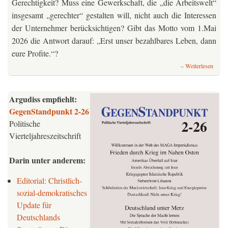
Gerechtigkeit? Muss eine Gewerkschaft, die „die Arbeitswelt“
insgesamt „gerechter“ gestalten will, nicht auch die Interessen
der Unternehmer berücksichtigen? Gibt das Motto vom 1.Mai
2026 die Antwort darauf: „Erst unser bezahlbares Leben, dann
eure Profite.“?
über
Weiterlesen
Die
deuts
Gewer
Argudiss empfiehlt:
Von
GegenStandpunkt
2-26
Gege
Politische
gegen
Unter
Vierteljahreszeitschrift
zur
Sozial
Darin unter anderem:
des
Kapit
Editorial: Christlich-
sozial-demokratisches
Update für
Deutschlands