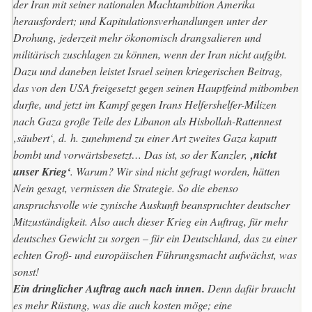
der Iran mit seiner nationalen Machtambition Amerika
herausfordert; und Kapitulationsverhandlungen unter der
Drohung, jederzeit mehr ökonomisch drangsalieren und
militärisch zuschlagen zu können, wenn der Iran nicht aufgibt.
Dazu und daneben leistet Israel seinen kriegerischen Beitrag,
das von den USA freigesetzt gegen seinen Hauptfeind mitbomben
durfte, und jetzt im Kampf gegen Irans Helfershelfer-Milizen
nach Gaza große Teile des Libanon als Hisbollah-Rattennest
‚säubert‘, d. h. zunehmend zu einer Art zweites Gaza kaputt
bombt und vorwärtsbesetzt… Das ist, so der Kanzler,
‚nicht
unser Krieg‘
. Warum? Wir sind nicht gefragt worden, hätten
Nein gesagt, vermissen die Strategie. So die ebenso
anspruchsvolle wie zynische Auskunft beanspruchter deutscher
Mitzuständigkeit. Also auch dieser Krieg ein Auftrag, für mehr
deutsches Gewicht zu sorgen – für ein Deutschland, das zu einer
echten Groß- und europäischen Führungsmacht aufwächst, was
sonst!
Ein dringlicher Auftrag auch nach innen.
Denn dafür braucht
es
mehr Rüstung
, was die auch kosten möge; eine