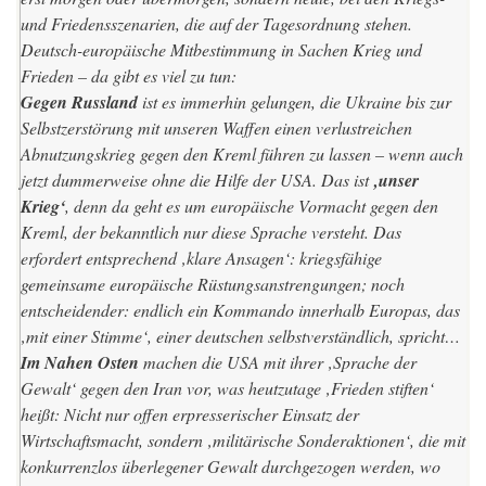
und Friedensszenarien, die auf der Tagesordnung stehen.
Deutsch-europäische Mitbestimmung in Sachen Krieg und
Frieden – da gibt es viel zu tun:
Gegen Russland
ist es immerhin gelungen, die Ukraine bis zur
Selbstzerstörung mit unseren Waffen einen verlustreichen
Abnutzungskrieg gegen den Kreml führen zu lassen – wenn auch
jetzt dummerweise ohne die Hilfe der USA. Das ist
‚unser
Krieg‘
, denn da geht es um europäische Vormacht gegen den
Kreml, der bekanntlich nur diese Sprache versteht. Das
erfordert entsprechend ‚klare Ansagen‘: kriegsfähige
gemeinsame europäische Rüstungsanstrengungen; noch
entscheidender: endlich ein Kommando innerhalb Europas, das
‚mit einer Stimme‘, einer deutschen selbstverständlich, spricht…
Im Nahen Osten
machen die USA mit ihrer ‚Sprache der
Gewalt‘ gegen den Iran vor, was heutzutage ‚Frieden stiften‘
heißt: Nicht nur offen erpresserischer Einsatz der
Wirtschaftsmacht, sondern ‚militärische Sonderaktionen‘, die mit
konkurrenzlos überlegener Gewalt durchgezogen werden, wo