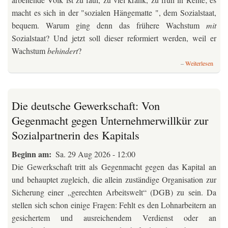
macht es sich in der "sozialen Hängematte ", dem Sozialstaat,
bequem. Warum ging denn das frühere Wachstum
mit
Sozialstaat? Und jetzt soll dieser reformiert werden, weil er
Wachstum
behindert
?
über
Weiterlesen
Der
deutsc
und
was
Die deutsche Gewerkschaft: Von
Merz
Gegenmacht gegen Unternehmerwillkür zur
an
ihm
Sozialpartnerin des Kapitals
refor
will.
Beginn am
Sa. 29 Aug 2026 - 12:00
Die Gewerkschaft tritt als Gegenmacht gegen das Kapital an
und behauptet zugleich, die allein zuständige Organisation zur
Sicherung einer „gerechten Arbeitswelt“ (DGB) zu sein. Da
stellen sich schon einige Fragen: Fehlt es den Lohnarbeitern an
gesichertem und ausreichendem Verdienst oder an