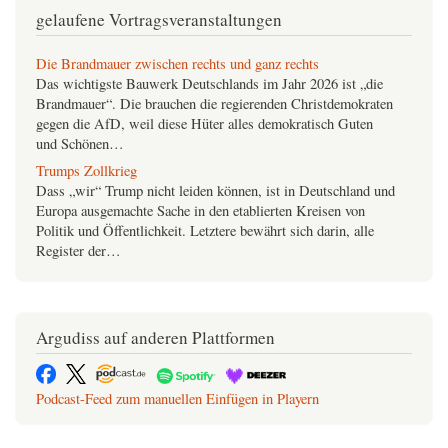
GegenStandpunkt 1-25
gelaufene Vortragsveranstaltungen
Migration und die
Im vorgezogenen Wahlkampf 2025 waren
Migranten
nicht bloß das beherrschende Thema: Praktisch
war Deutschlands demokratischer Diskurs von dem Konsens
Die Brandmauer zwischen rechts und ganz rechts
bestimmt,…
Das wichtigste Bauwerk Deutschlands im Jahr 2026 ist „die
Brandmauer“. Die brauchen die regierenden Christdemokraten
gegen die AfD, weil diese Hüter alles demokratisch Guten
und Schönen…
Trumps Zollkrieg
Dass „wir“ Trump nicht leiden können, ist in Deutschland und
Europa ausgemachte Sache in den etablierten Kreisen von
Politik und Öffentlichkeit. Letztere bewährt sich darin, alle
Register der…
Unvernünftig, unverbesserlich: Arbeit und Reichtum im
Kapitalismus
Dass man mit Arbeit keinen Reichtum anhäufen kann, gehört
Argudiss auf anderen Plattformen
zum marktwirtschaftlichen Erfahrungsschatz. Zumindest nicht
mit der eigenen Arbeit eigenen Reichtum.
Deutschland bzw. Österreich und seine Migration
Podcast-Feed zum manuellen Einfügen in Playern
das
Migration war
Thema des jüngsten Wahlkampfes. Und
zwar gleich in der Form einer Frage von unser aller Sicherheit,
wofür ein paar Attentate den…