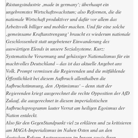
Rüstungsindustrie
‚made in germany‘; überhaupt ein
ungebremstes
Wirtschaftswachstum
; also
Reformen
, die die
nationale Wirtschaft produktiver und dafür vor allem das
Arbeitsvolk
billiger und mobiler machen. Und für eine solche
‚gemeinsame Kraftanstrengung‘ braucht es wiederum
nationale
Geschlossenheit
statt ungebetener Einwanderung des
auswärtigen Elends in unsere Sozialsysteme. Kurz:
Systematische Verarmung und gehässiger Nationalismus
für ein
machtvolles Deutschland – das ist das aktuelle Angebot ans
Volk. Prompt vermissen die Regierenden und die mitfühlende
Öffentlichkeit bei diesem Aufbruch allenthalben die
Aufbruchstimmung, den ‚Optimismus‘ – denn statt der
Regierenden kriegt ausgerechnet die rechte Opposition der AfD
Zulauf, die ausgerechnet in diesem imperialistischen
Aufbruchsprogramm lauter Verrat am heiligen Egoismus der
Nation entdeckt.
Also für den
GegenStandpunkt
viel zu erklären und zu kritisieren
am MAGA-Imperialismus im Nahen Osten und an den
deutschen Reform-Anstrengungen im Innern sowie ihren