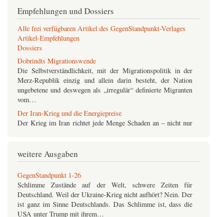
Empfehlungen und Dossiers
Alle frei verfügbaren Artikel des GegenStandpunkt-Verlages
Artikel-Empfehlungen
Dossiers
Dobrindts Migrationswende
Die Selbstverständlichkeit, mit der Migrationspolitik in der
Merz-Republik einzig und allein darin besteht, der Nation
ungebetene und deswegen als „irregulär“ definierte Migranten
vom…
Der Iran-Krieg und die Energiepreise
Der Krieg im Iran richtet jede Menge Schaden an – nicht nur
für die Menschen vor Ort, die von den kriegführenden Parteien
mit Bomben und Raketen terrorisiert werden, sondern für
unzählige weitere…
weitere Ausgaben
GegenStandpunkt 1-26
Schlimme Zustände auf der Welt, schwere Zeiten für
Deutschland. Weil der Ukraine-Krieg nicht aufhört? Nein. Der
ist ganz im Sinne Deutschlands. Das Schlimme ist, dass die
USA unter Trump mit ihrem…