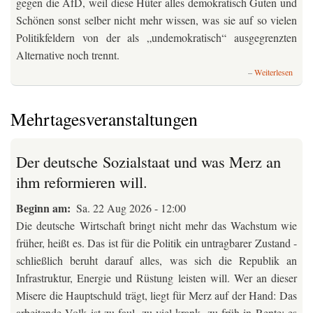
gegen die AfD, weil diese Hüter alles demokratisch Guten und
Schönen sonst selber nicht mehr wissen, was sie auf so vielen
Politikfeldern von der als „undemokratisch“ ausgegrenzten
Alternative noch trennt.
über
Weiterlesen
Die
Bran
zwisc
Mehrtagesveranstaltungen
rechts
und
ganz
Der deutsche Sozialstaat und was Merz an
rechts
ihm reformieren will.
Beginn am
Sa. 22 Aug 2026 - 12:00
Die deutsche Wirtschaft bringt nicht mehr das Wachstum wie
früher, heißt es. Das ist für die Politik ein untragbarer Zustand -
schließlich beruht darauf alles, was sich die Republik an
Infrastruktur, Energie und Rüstung leisten will. Wer an dieser
Misere die Hauptschuld trägt, liegt für Merz auf der Hand: Das
arbeitende Volk ist zu faul, zu viel krank, zu früh in Rente; es