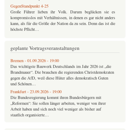
GegenStandpunkt 4-25
Große Führer lieben ihr Volk. Darum beglücken sie es
kompromisslos mit Verhältnissen, in denen es gar nicht anders
kann, als für die Größe der Nation da zu sein. Denn das ist die
höchste Pflicht…
GegenStandpunkt USB-Archiv
die
GegenStandpunkt
Jahrgänge 1992-2025 auf einem USB-
geplante Vortragsveranstaltungen
Stick
alle Zeitschriften als PDF und EPUB
alle…
Bremen - 01.09.2026 - 19:00
Das wichtigste Bauwerk Deutschlands im Jahr 2026 ist „die
GegenStandpunkt 3-25
Brandmauer“. Die brauchen die regierenden Christdemokraten
Bei allem öffentlich zelebrierten Mitleid mit dem schlimmen
gegen die AfD, weil diese Hüter alles demokratisch Guten
Schicksal der von den Kriegen in Osteuropa und im Nahen
und Schönen…
Osten betroffenen Völker vergisst die deutsche Politik
selbstverständlich nie,…
Frankfurt - 23.09.2026 - 19:00
Die Bundesregierung kommt ihren Bundesbürgern mit
GegenStandpunkt 2-25
„Reformen“: Sie sollen länger arbeiten, weniger von ihrer
Während Deutschland erbittert daran festhält, dass sein
Arbeit haben und sich noch viel weniger als bisher auf
Anspruch auf ganz Europa die Verdrängung Russlands
staatlich organisierte…
braucht, also den gigantischen Landkrieg im Osten allemal
wert ist, den es tapfer im­mer…