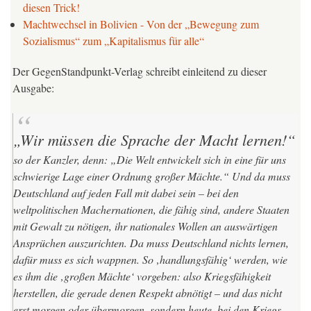
diesen Trick!
Machtwechsel in Bolivien - Von der „Bewegung zum
Sozialismus“ zum „Kapitalismus für alle“
Der GegenStandpunkt-Verlag schreibt einleitend zu dieser
Ausgabe:
„Wir müssen die Sprache der Macht lernen!“
so der Kanzler, denn:
„Die Welt entwickelt sich in eine für uns
schwierige Lage einer Ordnung großer Mächte.“
Und da muss
Deutschland auf jeden Fall mit dabei sein – bei den
weltpolitischen Machernationen, die fähig sind, andere Staaten
mit Gewalt zu nötigen, ihr nationales Wollen an auswärtigen
Ansprüchen auszurichten. Da muss Deutschland nichts
lernen
,
dafür muss es sich
wappnen
. So ‚handlungsfähig‘ werden, wie
es ihm die ‚großen Mächte‘ vorgeben: also Kriegsfähigkeit
herstellen, die gerade denen Respekt abnötigt – und das nicht
erst morgen oder übermorgen, sondern heute, bei den Kriegs-