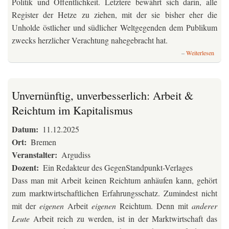
Politik und Öffentlichkeit. Letztere bewährt sich darin, alle
Register der Hetze zu ziehen, mit der sie bisher eher die
Unholde östlicher und südlicher Weltgegenden dem Publikum
zwecks herzlicher Verachtung nahegebracht hat.
über
Weiterlesen
Trum
Zollkr
-
US-
Unvernünftig, unverbesserlich: Arbeit &
Imper
Reichtum im Kapitalismus
2.0
Datum
11.12.2025
Ort
Bremen
Veranstalter
Argudiss
Dozent
Ein Redakteur des GegenStandpunkt-Verlages
Dass man mit Arbeit keinen Reichtum anhäufen kann, gehört
zum marktwirtschaftlichen Erfahrungsschatz. Zumindest nicht
mit der
eigenen
Arbeit
eigenen
Reichtum. Denn mit
anderer
Leute
Arbeit reich zu werden, ist in der Marktwirtschaft das