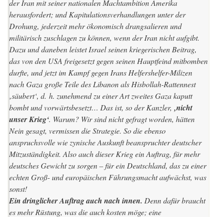
der Iran mit seiner nationalen Machtambition Amerika
herausfordert; und Kapitulationsverhandlungen unter der
Drohung, jederzeit mehr ökonomisch drangsalieren und
militärisch zuschlagen zu können, wenn der Iran nicht aufgibt.
Dazu und daneben leistet Israel seinen kriegerischen Beitrag,
das von den USA freigesetzt gegen seinen Hauptfeind mitbomben
durfte, und jetzt im Kampf gegen Irans Helfershelfer-Milizen
nach Gaza große Teile des Libanon als Hisbollah-Rattennest
‚säubert‘, d. h. zunehmend zu einer Art zweites Gaza kaputt
bombt und vorwärtsbesetzt… Das ist, so der Kanzler,
‚nicht
unser Krieg‘
. Warum? Wir sind nicht gefragt worden, hätten
Nein gesagt, vermissen die Strategie. So die ebenso
anspruchsvolle wie zynische Auskunft beanspruchter deutscher
Mitzuständigkeit. Also auch dieser Krieg ein Auftrag, für mehr
deutsches Gewicht zu sorgen – für ein Deutschland, das zu einer
echten Groß- und europäischen Führungsmacht aufwächst, was
sonst!
Ein dringlicher Auftrag auch nach innen.
Denn dafür braucht
es
mehr Rüstung
, was die auch kosten möge; eine