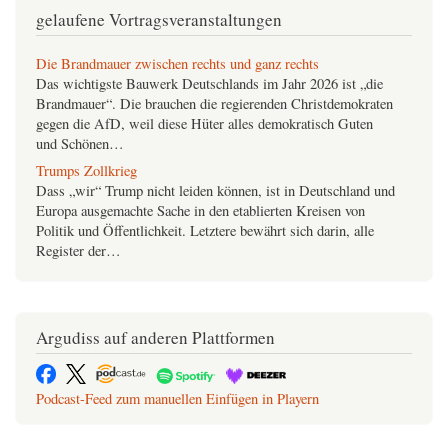
GegenStandpunkt 1-25
gelaufene Vortragsveranstaltungen
Migration und die
Im vorgezogenen Wahlkampf 2025 waren
Migranten
nicht bloß das beherrschende Thema: Praktisch
war Deutschlands demokratischer Diskurs von dem Konsens
Die Brandmauer zwischen rechts und ganz rechts
bestimmt,…
Das wichtigste Bauwerk Deutschlands im Jahr 2026 ist „die
Brandmauer“. Die brauchen die regierenden Christdemokraten
gegen die AfD, weil diese Hüter alles demokratisch Guten
und Schönen…
Trumps Zollkrieg
Dass „wir“ Trump nicht leiden können, ist in Deutschland und
Europa ausgemachte Sache in den etablierten Kreisen von
Politik und Öffentlichkeit. Letztere bewährt sich darin, alle
Register der…
Unvernünftig, unverbesserlich: Arbeit und Reichtum im
Kapitalismus
Dass man mit Arbeit keinen Reichtum anhäufen kann, gehört
Argudiss auf anderen Plattformen
zum marktwirtschaftlichen Erfahrungsschatz. Zumindest nicht
mit der eigenen Arbeit eigenen Reichtum.
Deutschland bzw. Österreich und seine Migration
Podcast-Feed zum manuellen Einfügen in Playern
das
Migration war
Thema des jüngsten Wahlkampfes. Und
zwar gleich in der Form einer Frage von unser aller Sicherheit,
wofür ein paar Attentate den…