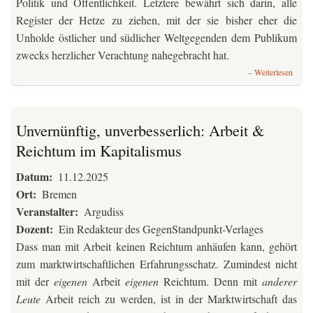
Politik und Öffentlichkeit. Letztere bewährt sich darin, alle
Register der Hetze zu ziehen, mit der sie bisher eher die
Unholde östlicher und südlicher Weltgegenden dem Publikum
zwecks herzlicher Verachtung nahegebracht hat.
über
Weiterlesen
Trum
Zollkr
-
US-
Unvernünftig, unverbesserlich: Arbeit &
Imper
Reichtum im Kapitalismus
2.0
Datum
11.12.2025
Ort
Bremen
Veranstalter
Argudiss
Dozent
Ein Redakteur des GegenStandpunkt-Verlages
Dass man mit Arbeit keinen Reichtum anhäufen kann, gehört
zum marktwirtschaftlichen Erfahrungsschatz. Zumindest nicht
mit der
eigenen
Arbeit
eigenen
Reichtum. Denn mit
anderer
Leute
Arbeit reich zu werden, ist in der Marktwirtschaft das