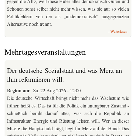
gegen die AfD, weil diese Hüter alles demokratisch Guten und
Schönen sonst selber nicht mehr wissen, was sie auf so vielen
Politikfeldern von der als „undemokratisch“ ausgegrenzten
Alternative noch trennt.
über
Weiterlesen
Die
Bran
zwisc
Mehrtagesveranstaltungen
rechts
und
ganz
Der deutsche Sozialstaat und was Merz an
rechts
ihm reformieren will.
Beginn am
Sa. 22 Aug 2026 - 12:00
Die deutsche Wirtschaft bringt nicht mehr das Wachstum wie
früher, heißt es. Das ist für die Politik ein untragbarer Zustand -
schließlich beruht darauf alles, was sich die Republik an
Infrastruktur, Energie und Rüstung leisten will. Wer an dieser
Misere die Hauptschuld trägt, liegt für Merz auf der Hand: Das
arbeitende Volk ist zu faul, zu viel krank, zu früh in Rente; es