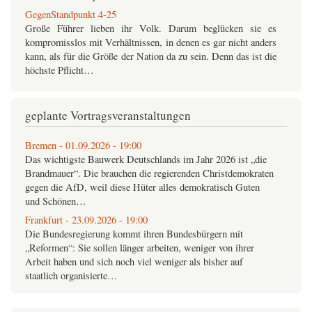
GegenStandpunkt 4-25
Große Führer lieben ihr Volk. Darum beglücken sie es
kompromisslos mit Verhältnissen, in denen es gar nicht anders
kann, als für die Größe der Nation da zu sein. Denn das ist die
höchste Pflicht…
GegenStandpunkt USB-Archiv
die
GegenStandpunkt
Jahrgänge 1992-2025 auf einem USB-
geplante Vortragsveranstaltungen
Stick
alle Zeitschriften als PDF und EPUB
alle…
Bremen - 01.09.2026 - 19:00
Das wichtigste Bauwerk Deutschlands im Jahr 2026 ist „die
GegenStandpunkt 3-25
Brandmauer“. Die brauchen die regierenden Christdemokraten
Bei allem öffentlich zelebrierten Mitleid mit dem schlimmen
gegen die AfD, weil diese Hüter alles demokratisch Guten
Schicksal der von den Kriegen in Osteuropa und im Nahen
und Schönen…
Osten betroffenen Völker vergisst die deutsche Politik
selbstverständlich nie,…
Frankfurt - 23.09.2026 - 19:00
Die Bundesregierung kommt ihren Bundesbürgern mit
GegenStandpunkt 2-25
„Reformen“: Sie sollen länger arbeiten, weniger von ihrer
Während Deutschland erbittert daran festhält, dass sein
Arbeit haben und sich noch viel weniger als bisher auf
Anspruch auf ganz Europa die Verdrängung Russlands
staatlich organisierte…
braucht, also den gigantischen Landkrieg im Osten allemal
wert ist, den es tapfer im­mer…