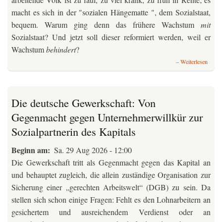
macht es sich in der "sozialen Hängematte ", dem Sozialstaat,
bequem. Warum ging denn das frühere Wachstum
mit
Sozialstaat? Und jetzt soll dieser reformiert werden, weil er
Wachstum
behindert
?
über
Weiterlesen
Der
deutsc
und
was
Die deutsche Gewerkschaft: Von
Merz
Gegenmacht gegen Unternehmerwillkür zur
an
ihm
Sozialpartnerin des Kapitals
refor
will.
Beginn am
Sa. 29 Aug 2026 - 12:00
Die Gewerkschaft tritt als Gegenmacht gegen das Kapital an
und behauptet zugleich, die allein zuständige Organisation zur
Sicherung einer „gerechten Arbeitswelt“ (DGB) zu sein. Da
stellen sich schon einige Fragen: Fehlt es den Lohnarbeitern an
gesichertem und ausreichendem Verdienst oder an