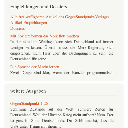
Empfehlungen und Dossiers
Alle frei verfügbaren Artikel des GegenStandpunkt-Verlages
Artikel-Empfehlungen
Dossiers
Mit Sozialreformen das Volk flott machen
In der aktuellen Weltlage kann sich Deutschland auf immer
weniger verlassen. Überall muss die Merz-Regierung sich
eingestehen, nicht Herr über die Bedingungen zu sein, die
Deutschland für seine…
Die Sprache der Macht lernen
Zwei Dinge sind klar, wenn der Kanzler programmatisch
verkündet, in den neuen harten und schwierigen Zeiten müsse
„die Sprache der Macht lernen“
Deutschland
: Um
Neuerungen…
weitere Ausgaben
GegenStandpunkt 1-26
Schlimme Zustände auf der Welt, schwere Zeiten für
Deutschland. Weil der Ukraine-Krieg nicht aufhört? Nein. Der
ist ganz im Sinne Deutschlands. Das Schlimme ist, dass die
USA unter Trump mit ihrem…