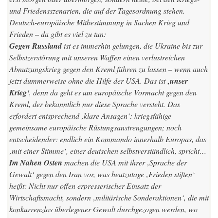
und Friedensszenarien, die auf der Tagesordnung stehen.
Deutsch-europäische Mitbestimmung in Sachen Krieg und
Frieden – da gibt es viel zu tun:
Gegen Russland
ist es immerhin gelungen, die Ukraine bis zur
Selbstzerstörung mit unseren Waffen einen verlustreichen
Abnutzungskrieg gegen den Kreml führen zu lassen – wenn auch
jetzt dummerweise ohne die Hilfe der USA. Das ist
‚unser
Krieg‘
, denn da geht es um europäische Vormacht gegen den
Kreml, der bekanntlich nur diese Sprache versteht. Das
erfordert entsprechend ‚klare Ansagen‘: kriegsfähige
gemeinsame europäische Rüstungsanstrengungen; noch
entscheidender: endlich ein Kommando innerhalb Europas, das
‚mit einer Stimme‘, einer deutschen selbstverständlich, spricht…
Im Nahen Osten
machen die USA mit ihrer ‚Sprache der
Gewalt‘ gegen den Iran vor, was heutzutage ‚Frieden stiften‘
heißt: Nicht nur offen erpresserischer Einsatz der
Wirtschaftsmacht, sondern ‚militärische Sonderaktionen‘, die mit
konkurrenzlos überlegener Gewalt durchgezogen werden, wo