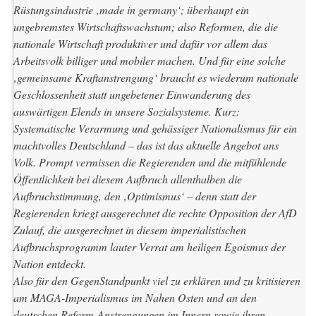
Rüstungsindustrie
‚made in germany‘; überhaupt ein
ungebremstes
Wirtschaftswachstum
; also
Reformen
, die die
nationale Wirtschaft produktiver und dafür vor allem das
Arbeitsvolk
billiger und mobiler machen. Und für eine solche
‚gemeinsame Kraftanstrengung‘ braucht es wiederum
nationale
Geschlossenheit
statt ungebetener Einwanderung des
auswärtigen Elends in unsere Sozialsysteme. Kurz:
Systematische Verarmung und gehässiger Nationalismus
für ein
machtvolles Deutschland – das ist das aktuelle Angebot ans
Volk. Prompt vermissen die Regierenden und die mitfühlende
Öffentlichkeit bei diesem Aufbruch allenthalben die
Aufbruchstimmung, den ‚Optimismus‘ – denn statt der
Regierenden kriegt ausgerechnet die rechte Opposition der AfD
Zulauf, die ausgerechnet in diesem imperialistischen
Aufbruchsprogramm lauter Verrat am heiligen Egoismus der
Nation entdeckt.
Also für den
GegenStandpunkt
viel zu erklären und zu kritisieren
am MAGA-Imperialismus im Nahen Osten und an den
deutschen Reform-Anstrengungen im Innern sowie ihren