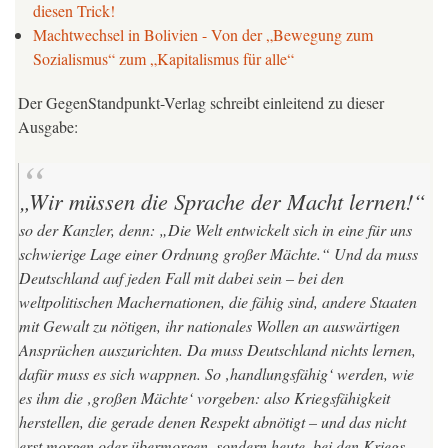
diesen Trick!
Machtwechsel in Bolivien - Von der „Bewegung zum
Sozialismus“ zum „Kapitalismus für alle“
Der GegenStandpunkt-Verlag schreibt einleitend zu dieser
Ausgabe:
„Wir müssen die Sprache der Macht lernen!“
so der Kanzler, denn:
„Die Welt entwickelt sich in eine für uns
schwierige Lage einer Ordnung großer Mächte.“
Und da muss
Deutschland auf jeden Fall mit dabei sein – bei den
weltpolitischen Machernationen, die fähig sind, andere Staaten
mit Gewalt zu nötigen, ihr nationales Wollen an auswärtigen
Ansprüchen auszurichten. Da muss Deutschland nichts
lernen
,
dafür muss es sich
wappnen
. So ‚handlungsfähig‘ werden, wie
es ihm die ‚großen Mächte‘ vorgeben: also Kriegsfähigkeit
herstellen, die gerade denen Respekt abnötigt – und das nicht
erst morgen oder übermorgen, sondern heute, bei den Kriegs-