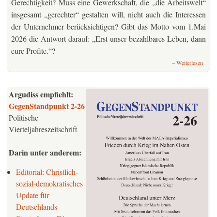
Gerechtigkeit? Muss eine Gewerkschaft, die „die Arbeitswelt“
insgesamt „gerechter“ gestalten will, nicht auch die Interessen
der Unternehmer berücksichtigen? Gibt das Motto vom 1.Mai
2026 die Antwort darauf: „Erst unser bezahlbares Leben, dann
eure Profite.“?
über
Weiterlesen
Die
deuts
Gewer
Argudiss empfiehlt:
Von
GegenStandpunkt
2-26
Gege
Politische
gegen
Unter
Vierteljahreszeitschrift
zur
Sozial
Darin unter anderem:
des
Kapit
Editorial: Christlich-
sozial-demokratisches
Update für
Deutschlands