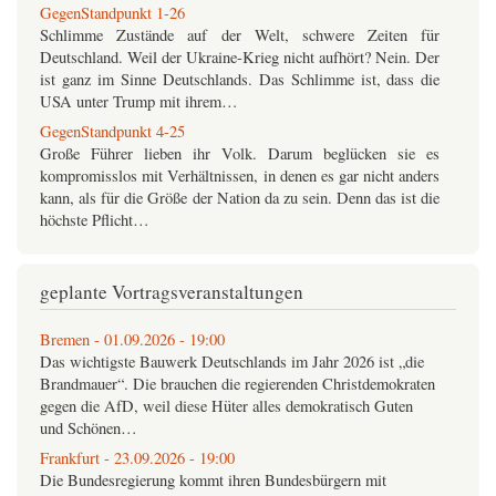
GegenStandpunkt 1-26
Schlimme Zustände auf der Welt, schwere Zeiten für
Deutschland. Weil der Ukraine-Krieg nicht aufhört? Nein. Der
ist ganz im Sinne Deutschlands. Das Schlimme ist, dass die
USA unter Trump mit ihrem…
GegenStandpunkt 4-25
Große Führer lieben ihr Volk. Darum beglücken sie es
kompromisslos mit Verhältnissen, in denen es gar nicht anders
kann, als für die Größe der Nation da zu sein. Denn das ist die
höchste Pflicht…
GegenStandpunkt USB-Archiv
die
GegenStandpunkt
Jahrgänge 1992-2025 auf einem USB-
geplante Vortragsveranstaltungen
Stick
alle Zeitschriften als PDF und EPUB
alle…
Bremen - 01.09.2026 - 19:00
Das wichtigste Bauwerk Deutschlands im Jahr 2026 ist „die
GegenStandpunkt 3-25
Brandmauer“. Die brauchen die regierenden Christdemokraten
Bei allem öffentlich zelebrierten Mitleid mit dem schlimmen
gegen die AfD, weil diese Hüter alles demokratisch Guten
Schicksal der von den Kriegen in Osteuropa und im Nahen
und Schönen…
Osten betroffenen Völker vergisst die deutsche Politik
selbstverständlich nie,…
Frankfurt - 23.09.2026 - 19:00
Die Bundesregierung kommt ihren Bundesbürgern mit
GegenStandpunkt 2-25