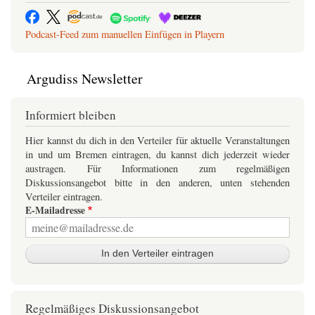
mit der eigenen Arbeit eigenen Reichtum.
Deutschland bzw. Österreich und seine Migration
Podcast-Feed zum manuellen Einfügen in Playern
das
Migration war
Thema des jüngsten Wahlkampfes. Und
zwar gleich in der Form einer Frage von unser aller Sicherheit,
wofür ein paar Attentate den…
Argudiss Newsletter
Informiert bleiben
Hier kannst du dich in den Verteiler für aktuelle Veranstaltungen
in und um Bremen eintragen, du kannst dich jederzeit wieder
austragen. Für Informationen zum regelmäßigen
Diskussionsangebot bitte in den anderen, unten stehenden
Verteiler eintragen.
E-Mailadresse
Regelmäßiges Diskussionsangebot