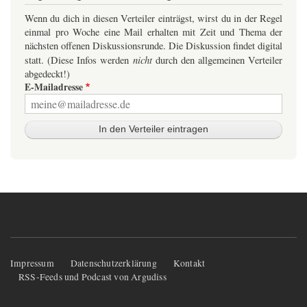
Wenn du dich in diesen Verteiler einträgst, wirst du in der Regel
einmal pro Woche eine Mail erhalten mit Zeit und Thema der
nächsten offenen Diskussionsrunde. Die Diskussion findet digital
nicht
statt. (Diese Infos werden
durch den allgemeinen Verteiler
abgedeckt!)
E-Mailadresse
Fußzeilenmenü
Impressum
Datenschutzerklärung
Kontakt
RSS-Feeds und Podcast von Argudiss