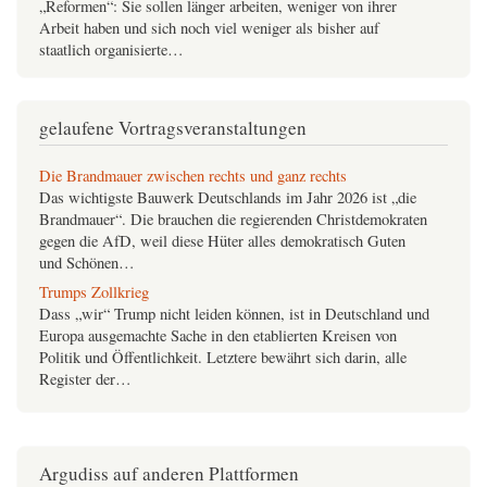
„Reformen“: Sie sollen länger arbeiten, weniger von ihrer
Während Deutschland erbittert daran festhält, dass sein
Arbeit haben und sich noch viel weniger als bisher auf
Anspruch auf ganz Europa die Verdrängung Russlands
staatlich organisierte…
braucht, also den gigantischen Landkrieg im Osten allemal
wert ist, den es tapfer im­mer…
GegenStandpunkt 1-25
gelaufene Vortragsveranstaltungen
Migration und die
Im vorgezogenen Wahlkampf 2025 waren
Migranten
nicht bloß das beherrschende Thema: Praktisch
war Deutschlands demokratischer Diskurs von dem Konsens
Die Brandmauer zwischen rechts und ganz rechts
bestimmt,…
Das wichtigste Bauwerk Deutschlands im Jahr 2026 ist „die
Brandmauer“. Die brauchen die regierenden Christdemokraten
gegen die AfD, weil diese Hüter alles demokratisch Guten
und Schönen…
Trumps Zollkrieg
Dass „wir“ Trump nicht leiden können, ist in Deutschland und
Europa ausgemachte Sache in den etablierten Kreisen von
Politik und Öffentlichkeit. Letztere bewährt sich darin, alle
Register der…
Unvernünftig, unverbesserlich: Arbeit und Reichtum im
Kapitalismus
Dass man mit Arbeit keinen Reichtum anhäufen kann, gehört
Argudiss auf anderen Plattformen
zum marktwirtschaftlichen Erfahrungsschatz. Zumindest nicht