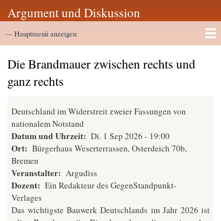
Direkt
Argument und Diskussion
zum
Hauptmenü
Inhalt
— Hauptmenü anzeigen
Startseite
Vortragsarchiv
Die Brandmauer zwischen rechts und
ganz rechts
Deutschland im Widerstreit zweier Fassungen von
nationalem Notstand
Datum und Uhrzeit
Di. 1 Sep 2026 - 19:00
Ort
Bürgerhaus Weserterrassen, Osterdeich 70b,
Bremen
Veranstalter
Argudiss
Dozent
Ein Redakteur des GegenStandpunkt-
Verlages
Das wichtigste Bauwerk Deutschlands im Jahr 2026 ist