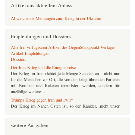
Artikel aus aktuellem Anlass
Abweichende Meinungen zum Krieg in der Ukraine
Empfehlungen und Dossiers
Alle frei verfügbaren Artikel des GegenStandpunkt-Verlages
Artikel-Empfehlungen
Dossiers
Der Iran-Krieg und die Energiepreise
Der Krieg im Iran richtet jede Menge Schaden an – nicht nur
für die Menschen vor Ort, die von den kriegführenden Parteien
mit Bomben und Raketen terrorisiert werden, sondern für
unzählige weitere…
Trumps Krieg gegen Iran und „wir“
Der Krieg im Nahen Osten ist, so der Kanzler, ‚nicht unser
Krieg‘. Warum? Wir sind nicht gefragt worden, hätten Nein
gesagt, vermissen die Strategie. So die ebenso anspruchsvolle
wie zynische…
weitere Ausgaben