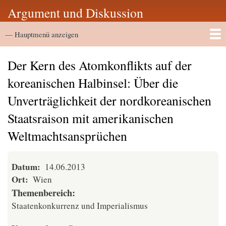
Direkt
Argument und Diskussion
zum
Hauptmenü
Inhalt
— Hauptmenü anzeigen
Startseite
Vortragsarchiv
Der Kern des Atomkonflikts auf der
koreanischen Halbinsel: Über die
Unverträglichkeit der nordkoreanischen
Staatsraison mit amerikanischen
Weltmachtsansprüchen
Datum
14.06.2013
Ort
Wien
Themenbereich
Staatenkonkurrenz und Imperialismus