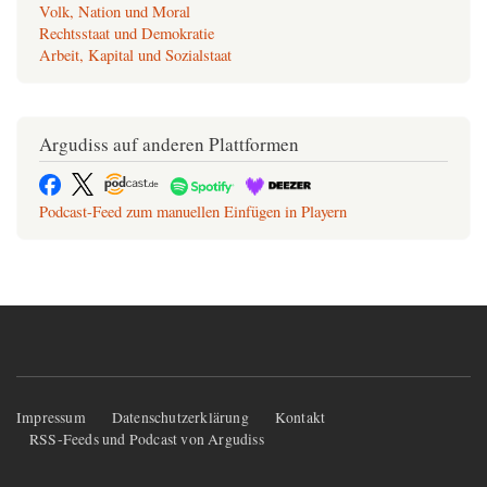
Volk, Nation und Moral
Rechtsstaat und Demokratie
Arbeit, Kapital und Sozialstaat
Argudiss auf anderen Plattformen
Podcast-Feed zum manuellen Einfügen in Playern
Fußzeilenmenü
Impressum
Datenschutzerklärung
Kontakt
RSS-Feeds und Podcast von Argudiss