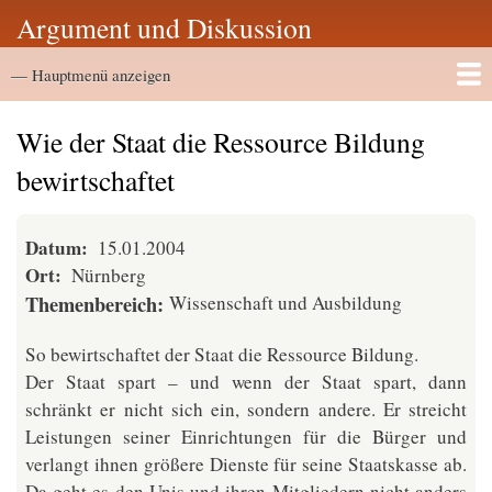
Direkt
Argument und Diskussion
zum
Hauptmenü
Inhalt
— Hauptmenü anzeigen
Startseite
Vortragsarchiv
Wie der Staat die Ressource Bildung
bewirtschaftet
Datum
15.01.2004
Ort
Nürnberg
Themenbereich
Wissenschaft und Ausbildung
So bewirtschaftet der Staat die Ressource Bildung.
Der Staat spart – und wenn der Staat spart, dann
schränkt er nicht sich ein, sondern andere. Er streicht
Leistungen seiner Einrichtungen für die Bürger und
verlangt ihnen größere Dienste für seine Staatskasse ab.
Da geht es den Unis und ihren Mitgliedern nicht anders