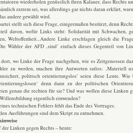
tatoren wiederholen genüsslich ihren Kalauer, dass Rechts u
nämlich extrem sei, was allerdings gar nichts daran erklärt, war
das andere gewählt wird.
artei stellt sich diese Frage, einigermaßen bestürzt, denn Rechts 
teil davon, wofür Links steht: Solidarität mit Schwachen, g
en, Weltoffenheit...Andere Linke erschlagen gleich die Frag
Die Wähler der AFD ‚sind’ einfach dieses Gegenteil von Lin
 dort, wo Linke der Frage nachgehen, wie es Zeitgenossen daz
hler zu werden, machen ihre Antworten ratlos: ‚Materiell un
unsichert, politisch orientierungslos’ seien diese Leute. Wie
rientierungslosen‘ denn dann zu der politischen Orientieru
eien genau die rechten für sie? Und was wollen diese Linken 
 Willensbildung eigentlich einwenden?
ines technischen Fehlers fehlt das Ende des Vortrages.
nden Ausführungen sind dem Skript zu entnehmen.
hinweise
 der Linken gegen Rechts – heute: