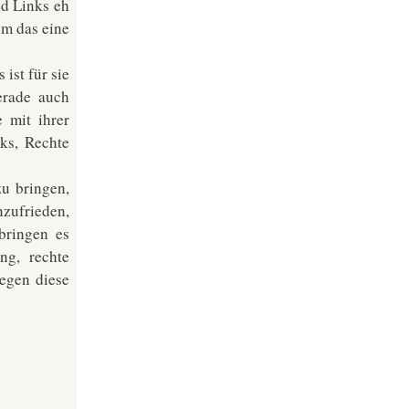
nd Links eh
um das eine
ist für sie
erade auch
e mit ihrer
ks, Rechte
u bringen,
zufrieden,
 bringen es
ng, rechte
gegen diese