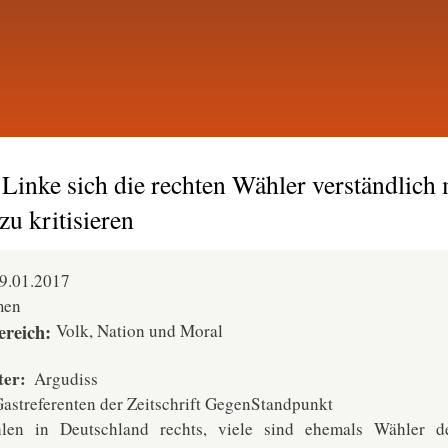
Direkt
zum
Inhalt
 Linke sich die rechten Wähler verständlich
 zu kritisieren
9.01.2017
men
reich
Volk, Nation und Moral
ter
Argudiss
astreferenten der Zeitschrift GegenStandpunkt
len in Deutschland rechts, viele sind ehemals Wähler d