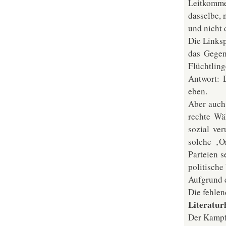
Leitkommen
dasselbe, 
und nicht 
Die Linksp
das Gegen
Flüchtling
Antwort: 
eben.
Aber auch
rechte Wä
sozial ver
solche ‚O
Parteien s
politische
Aufgrund e
Die fehle
Literatur
Der Kampf