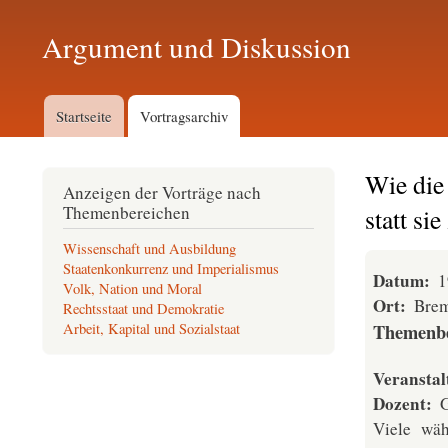
Argument und Diskussion
Hauptmenü
Startseite
Vortragsarchiv
Wie die
Anzeigen der Vorträge nach
Themenbereichen
statt sie
Wissenschaft und Ausbildung
Staatenkonkurrenz und Imperialismus
Datum
1
Volk, Nation und Moral
Ort
Bre
Rechtsstaat und Demokratie
Themenbe
Arbeit, Kapital und Sozialstaat
Veranstal
Dozent
G
Viele wäh