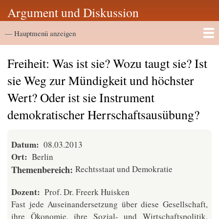
Direkt
Argument und Diskussion
zum
Hauptmenü
Inhalt
— Hauptmenü anzeigen
Startseite
Vortragsarchiv
Freiheit: Was ist sie? Wozu taugt sie? Ist
sie Weg zur Mündigkeit und höchster
Wert? Oder ist sie Instrument
demokratischer Herrschaftsausübung?
Datum
08.03.2013
Ort
Berlin
Themenbereich
Rechtsstaat und Demokratie
Dozent
Prof. Dr. Freerk Huisken
Fast jede Auseinandersetzung über diese Gesellschaft,
ihre Ökonomie, ihre Sozial- und Wirtschaftspolitik,