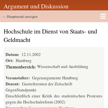
Direkt
Argument und Diskussion
zum
Hauptmenü
Inhalt
— Hauptmenü anzeigen
Startseite
Vortragsarchiv
Hochschule im Dienst von Staats- und
Geldmacht
Datum
12.11.2002
Ort
Hamburg
Themenbereich
Wissenschaft und Ausbildung
Veranstalter
Gegenargumente Hamburg
Dozent
Gastreferenten der Zeitschrift
GegenStandpunkt
Einschließlich einer Kritik des studentischen Protestes
gegen die Hochschulreform (2002)
Veranstalter:
Gegenargumente Hamburg