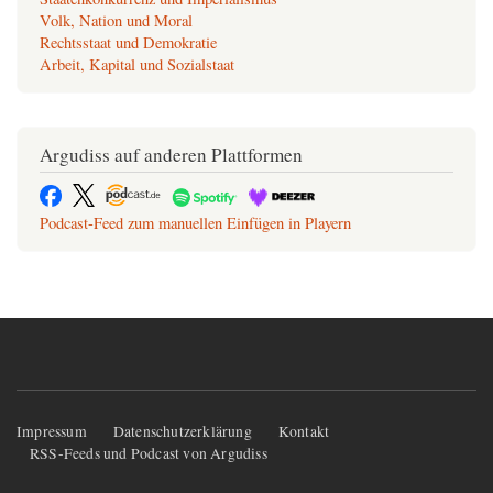
Volk, Nation und Moral
Rechtsstaat und Demokratie
Arbeit, Kapital und Sozialstaat
Argudiss auf anderen Plattformen
Podcast-Feed zum manuellen Einfügen in Playern
Fußzeilenmenü
Impressum
Datenschutzerklärung
Kontakt
RSS-Feeds und Podcast von Argudiss