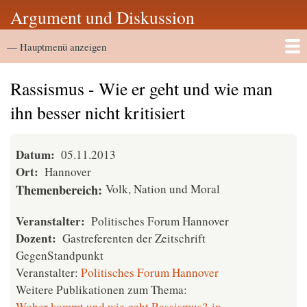
Direkt
Argument und Diskussion
zum
Hauptmenü
Inhalt
— Hauptmenü anzeigen
Startseite
Vortragsarchiv
Rassismus - Wie er geht und wie man
ihn besser nicht kritisiert
Datum
05.11.2013
Ort
Hannover
Themenbereich
Volk, Nation und Moral
Veranstalter
Politisches Forum Hannover
Dozent
Gastreferenten der Zeitschrift
GegenStandpunkt
Veranstalter:
Politisches Forum Hannover
Weitere Publikationen zum Thema:
Woher kommt und wie geht Rassismus? in