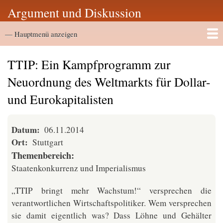
Direkt
Argument und Diskussion
zum
Hauptmenü
Inhalt
— Hauptmenü anzeigen
Startseite
Vortragsarchiv
TTIP: Ein Kampfprogramm zur
Neuordnung des Weltmarkts für Dollar-
und Eurokapitalisten
Datum
06.11.2014
Ort
Stuttgart
Themenbereich
Staatenkonkurrenz und Imperialismus
„TTIP bringt mehr Wachstum!“ versprechen die
verantwortlichen Wirtschaftspolitiker. Wem versprechen
sie damit eigentlich was? Dass Löhne und Gehälter