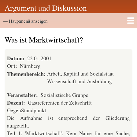
Direkt
Argument und Diskussion
zum
Hauptmenü
Inhalt
— Hauptmenü anzeigen
Startseite
Vortragsarchiv
Was ist Marktwirtschaft?
Datum
22.01.2001
Ort
Nürnberg
Themenbereich
Arbeit, Kapital und Sozialstaat
Wissenschaft und Ausbildung
Veranstalter
Sozialistische Gruppe
Dozent
Gastreferenten der Zeitschrift
GegenStandpunkt
Die Aufnahme ist entsprechend der Gliederung
aufgeteilt.
Teil 1: 'Marktwirtschaft': Kein Name für eine Sache,